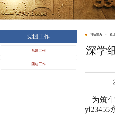
网站首页
>
党
党团工作
深学细
党建工作
团建工作
为筑牢
yl23