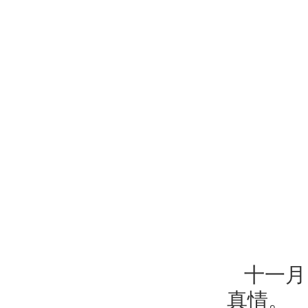
十一月
真情。