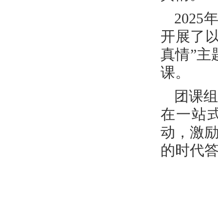
202
开展了
真情”主
课。
团课
在一站
动，激
的时代