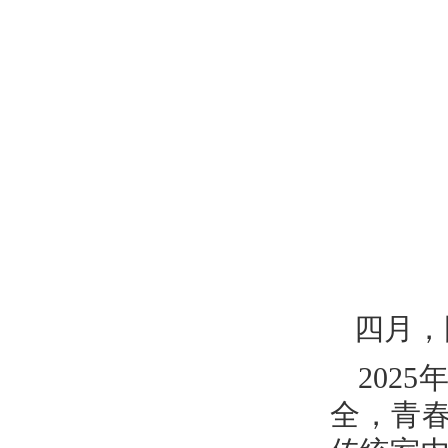
四月，
202
全，青