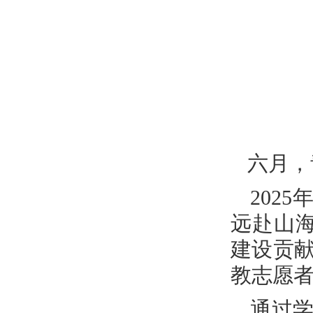
六月，
202
远赴山海
建设贡献
教志愿
通过