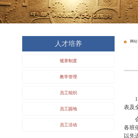
网站
人才培养
规章制度
教学管理
员工组织
表及
员工园地
员工活动
各班
以先