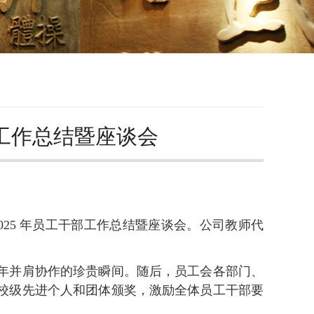
部工作总结暨座谈会
了2025 年员工干部工作总结暨座谈会。公司教师代
年并肩协作的珍贵瞬间。随后，员工会各部门、
表向校级先进个人和团体颁奖，激励全体员工干部要