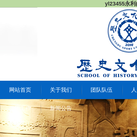
yl23455
网站首页
关于我们
团队队伍
人
党团工作
新闻公告