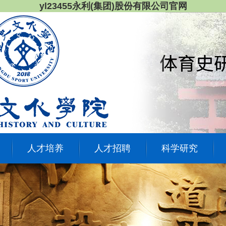
yl23455永利(集团)股份有限公司官网
人才培养
人才招聘
科学研究