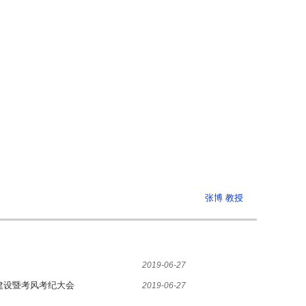
张博 教授
2019-06-27
建设暨考风考纪大会
2019-06-27