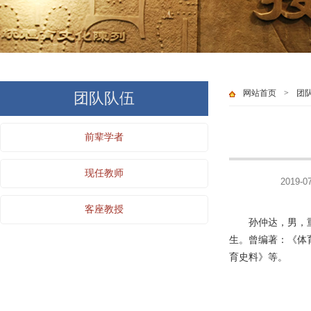
网站首页
>
团
团队队伍
前辈学者
现任教师
2019-0
客座教授
孙仲达，男，
生。曾编著：《体
育史料》等。