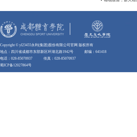
Copyright © yl23455永利(集团)股份有限公司官网 版权所有
地点：四川省成都市东部新区环湖北路1942号 邮编：641418
电话：028-85070937 传真：028-85070937
蜀ICP备12027864号